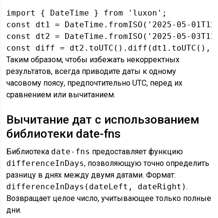
import { DateTime } from 'luxon';

const dt1 = DateTime.fromISO('2025-05-01T12:
const dt2 = DateTime.fromISO('2025-05-03T12:
const diff = dt2.toUTC().diff(dt1.toUTC(), 
Таким образом, чтобы избежать некорректных
результатов, всегда приводите даты к одному
часовому поясу, предпочтительно UTC, перед их
сравнением или вычитанием.
Вычитание дат с использованием
библиотеки date-fns
Библиотека
date-fns
предоставляет функцию
differenceInDays
, позволяющую точно определить
разницу в днях между двумя датами. Формат:
differenceInDays(dateLeft, dateRight)
.
Возвращает целое число, учитывающее только полные
дни.