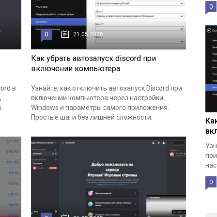
0
0
21.05.2025
Как убрать автозапуск discord при
включении компьютера
ord в
Узнайте, как отключить автозапуск Discord при
,
включении компьютера через настройки
.
Windows и параметры самого приложения.
Простые шаги без лишней сложности.
Ка
вк
Узн
при
нас
0