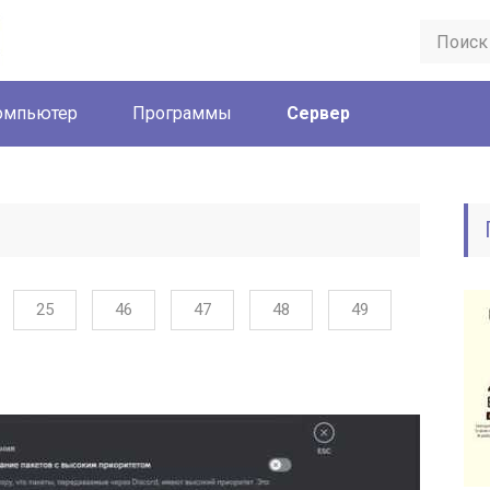
омпьютер
Программы
Сервер
25
46
47
48
49