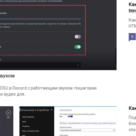
Ка
htm
Как
HTM
0
 звуком
 OSU в Discord с работающим звуком: пошаговая
 аудио для...
Ка
Под
бло
спо