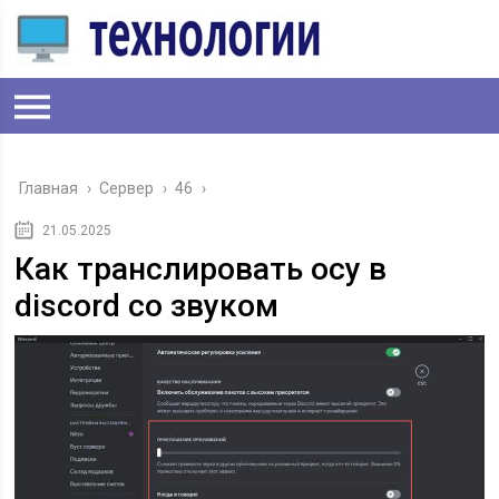
Главная
›
Сервер
›
46
›
21.05.2025
Как транслировать осу в
discord со звуком