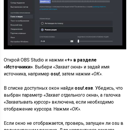
Открой OBS Studio и нажми
«+» в разделе
«Источники»
. Выбери
«Захват окна»
и задай имя
источника, например
osu!
, затем нажми
«ОК»
.
В списке доступных окон найди
osu!.exe
. Убедись, что
выбран параметр
«Захват отдельного окна»
, а галочка
«Захватывать курсор»
включена, если необходимо
отображение курсора. Нажми
«ОК»
.
Если окно не отображается, проверь, запущен ли osu в