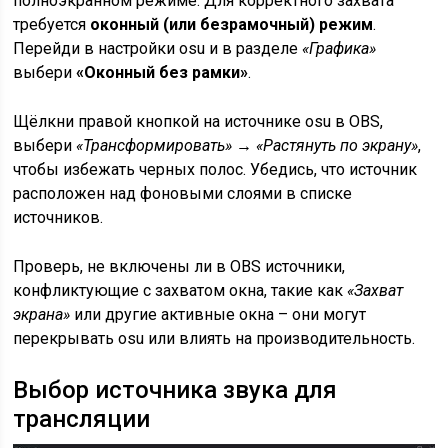
полноэкранном режиме. Для корректного захвата
требуется
оконный (или безрамочный) режим
.
Перейди в настройки osu и в разделе
«Графика»
выбери
«Оконный без рамки»
.
Щёлкни правой кнопкой на источнике osu в OBS,
выбери
«Трансформировать» → «Растянуть по экрану»
,
чтобы избежать черных полос. Убедись, что источник
расположен над фоновыми слоями в списке
источников.
Проверь, не включены ли в OBS источники,
конфликтующие с захватом окна, такие как
«Захват
экрана»
или другие активные окна – они могут
перекрывать osu или влиять на производительность.
Выбор источника звука для
трансляции