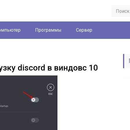
омпьютер
Программы
Сервер
узку discord в виндовс 10