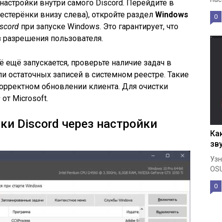
настройки внутри самого Discord. Перейдите в
естерёнки внизу слева), откройте раздел
Windows
0
scord
при запуске Windows. Это гарантирует, что
з разрешения пользователя.
ё ещё запускается, проверьте наличие задач в
и остаточных записей в системном реестре. Такие
орректном обновлении клиента. Для очистки
s
от Microsoft.
ки Discord через настройки
Ка
зв
Узн
OSU
0