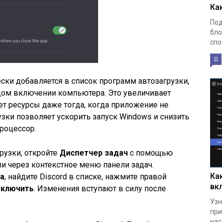
Ка
Под
бло
спо
0
ески добавляется в список программ автозагрузки,
ждом включении компьютера. Это увеличивает
ет ресурсы даже тогда, когда приложение не
узки позволяет ускорить запуск Windows и снизить
роцессор.
рузки, откройте
Диспетчер задач
с помощью
и через контекстное меню панели задач.
Ка
а
, найдите Discord в списке, нажмите правой
вк
ключить
. Изменения вступают в силу после
Узн
при
нас