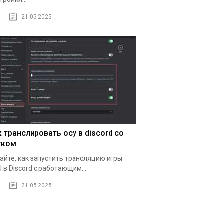
21.05.2025
к транслировать осу в discord со
уком
айте, как запустить трансляцию игры
 в Discord с работающим...
21.05.2025