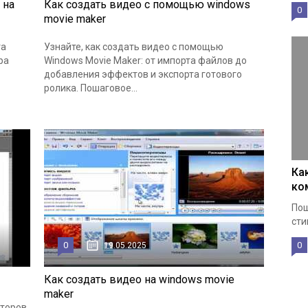
 на
Как создать видео с помощью windows
0
movie maker
та
Узнайте, как создать видео с помощью
ра
Windows Movie Maker: от импорта файлов до
добавления эффектов и экспорта готового
ролика. Пошаговое...
Ка
ко
Пош
сти
0
0
19.05.2025
Как создать видео на windows movie
maker
кторов