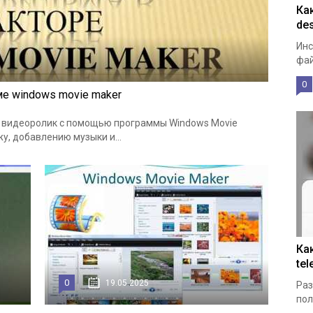
Ка
de
Инс
фай
0
е windows movie maker
ый видеоролик с помощью программы Windows Movie
у, добавлению музыки и...
Ка
te
0
19.05.2025
Раз
пол