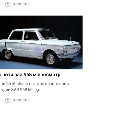
07.05.2025
к ноти заз 968 м просмотр
робный обзор нот для исполнения
одии ЗАЗ 968 М: где...
07.05.2025