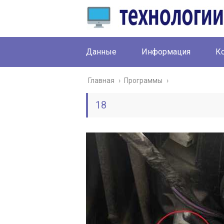
Данные
Информация
К
Главная
›
Программы
›
18