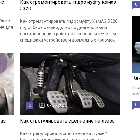
нс
Как отремонтировать гидромуфту камаз
0
5320
йке и
Как отремонтировать гидромуфту КамАЗ 5320:
ия для
подробное руководство по диагностике и
восстановлению работоспособности с учетом
специфики устройства и возможных поломок.
Ка
Под
мел
0
0
07.05.2025
уаз
Как отрегулировать сцепление на луазе
Как отрегулировать сцепление на Луазе?
Пошаговая инструкция для настройки и