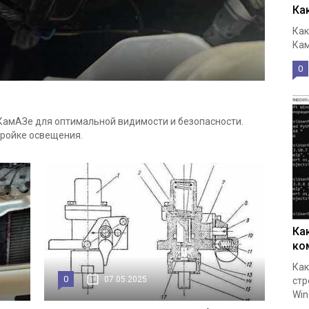
Ка
Как
Кам
0
КамАЗе для оптимальной видимости и безопасности.
тройке освещения.
Ка
ко
Как
0
07.05.2025
стр
Win